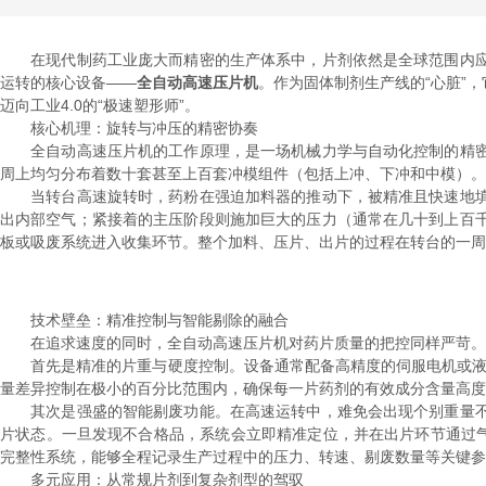
在现代制药工业庞大而精密的生产体系中，片剂依然是全球范围内应
运转的核心设备——
全自动高速压片机
。作为固体制剂生产线的“心脏”
迈向工业4.0的“极速塑形师”。
核心机理：旋转与冲压的精密协奏
全自动高速压片机的工作原理，是一场机械力学与自动化控制的精密
周上均匀分布着数十套甚至上百套冲模组件（包括上冲、下冲和中模）。
当转台高速旋转时，药粉在强迫加料器的推动下，被精准且快速地填
出内部空气；紧接着的主压阶段则施加巨大的压力（通常在几十到上百
板或吸废系统进入收集环节。整个加料、压片、出片的过程在转台的一周
技术壁垒：精准控制与智能剔除的融合
在追求速度的同时，全自动高速压片机对药片质量的把控同样严苛。现
首先是精准的片重与硬度控制。设备通常配备高精度的伺服电机或液压
量差异控制在极小的百分比范围内，确保每一片药剂的有效成分含量高度
其次是强盛的智能剔废功能。在高速运转中，难免会出现个别重量不
片状态。一旦发现不合格品，系统会立即精准定位，并在出片环节通过气动或机
完整性系统，能够全程记录生产过程中的压力、转速、剔废数量等关键参
多元应用：从常规片剂到复杂剂型的驾驭