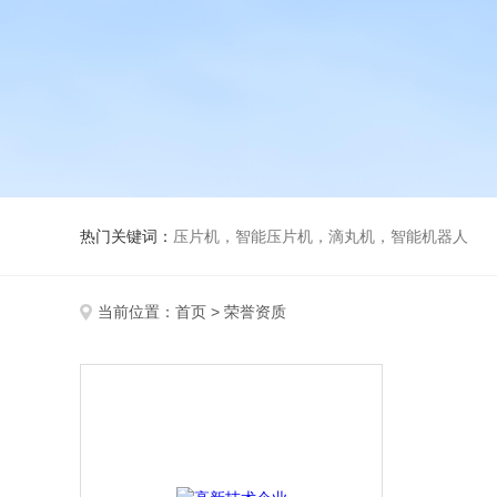
热门关键词：
压片机，智能压片机，滴丸机，智能机器人
当前位置：
首页
> 荣誉资质