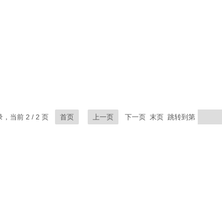
录，当前 2 / 2 页
首页
上一页
下一页 末页 跳转到第