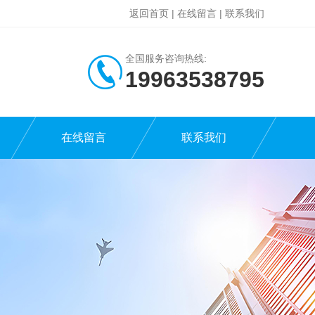
返回首页
|
在线留言
|
联系我们
全国服务咨询热线:
19963538795
在线留言
联系我们