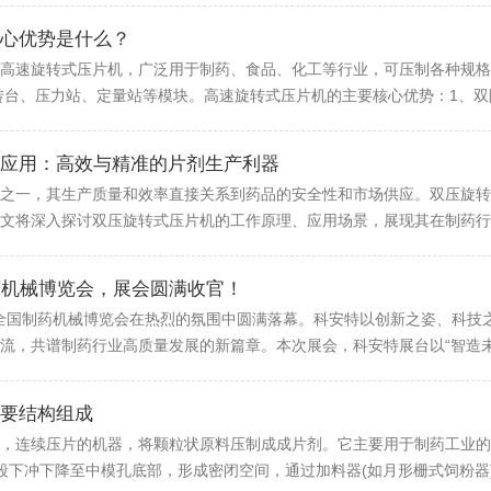
心优势是什么？
高速旋转式压片机，广泛用于制药、食品、化工等行业，可压制各种规格
转台、压力站、定量站等模块。高速旋转式压片机的主要核心优势：1、双阶
应用：高效与精准的片剂生产利器
之一，其生产质量和效率直接关系到药品的安全性和市场供应。双压旋转
文将深入探讨双压旋转式压片机的工作原理、应用场景，展现其在制药行业
药机械博览会，展会圆满收官！
7届全国制药机械博览会在热烈的氛围中圆满落幕。科安特以创新之姿、科
流，共谱制药行业高质量发展的新篇章。本次展会，科安特展台以“智造未来
要结构组成
，连续压片的机器，将颗粒状原料压制成成片剂。它主要用于制药工业的
‌下冲下降至中模孔底部，形成密闭空间，通过加料器(如月形栅式饲粉器)