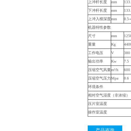
上冲杆长度
mm
133
下冲杆长度
mm
133
上冲入模深度
mm
0.5-
机器特性参数
尺寸
mm
125
重量
Kg
440
工作电压
V
380
输出功率
Kw
7.5
压缩空气风量
m³/h
600
压缩空气压力
Mpa
0.6
环境条件
相对空气湿度（非浓缩）
压片室温度
操作室温度
产品咨询