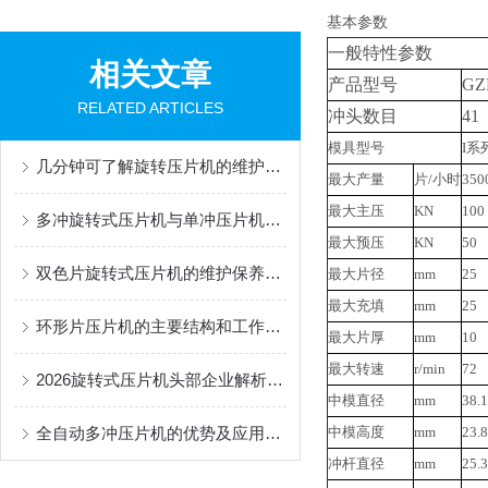
基本参数
一般特性参数
相关文章
产品型号
GZ
RELATED ARTICLES
冲头数目
41
模具型号
I系
几分钟可了解旋转压片机的维护保养方法
最大产量
片/小时
350
最大主压
KN
100
多冲旋转式压片机与单冲压片机核心技术对比
最大预压
KN
50
双色片旋转式压片机的维护保养规程
最大片径
mm
25
最大充填
mm
25
环形片压片机的主要结构和工作原理是什么？
最大片厚
mm
10
最大转速
r/min
72
2026旋转式压片机头部企业解析：科安特的技术创新与市场地位揭秘
中模直径
mm
38.1
全自动多冲压片机的优势及应用解析
中模高度
mm
23.8
冲杆直径
mm
25.