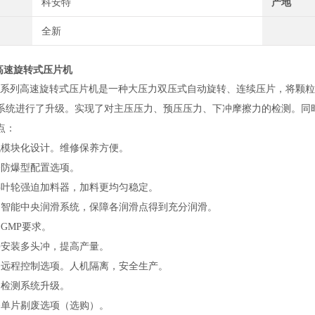
科安特
产地
全新
型高速旋转式压片机
60系列高速旋转式压片机
是一种大压力双压式自动旋转、连续压片，将颗粒
系统进行了升级。实现了对主压压力、预压压力、下冲摩擦力的检测。同
点：
机模块化设
计。维修保养方便。
备防爆型配置选项。
层叶轮强迫加料器，加料更均匀稳定。
用智能中央润滑系统，保障各润滑点得到充分润滑。
合GMP要求。
持安装多头冲，提高产量。
备远程控制选项。人机隔离，安全生产。
力
检测系统升级。
备单片剔废选项（选购）。