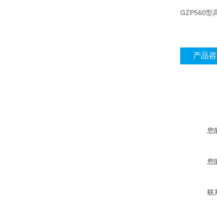
GZP560
产品咨
您
您
联