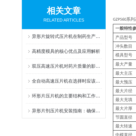
相关文章
系列
GZP560
RELATED ARTICLES
一般特性
异形片旋转式压片机在制药生产中的创新应用
产品型号
冲头数目
高精度模具的核心优点及应用解析
模具型号
最大产量
双压高速压片机对药片质量的影响分析
最大主压
全自动高速压片机在选择时应该考虑哪些因素？
最大预压
最大片径
环形片压片机的主要结构和工作原理是什么？
最大充填
最大片厚
异形片剂压片机安装指南：确保设备高效稳定运行
节圆直径
最大转速
中模直径